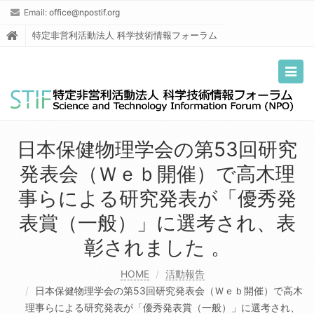
Email:
office@npostif.org
特定非営利活動法人 科学技術情報フォーラム
Togg
navig
日本保健物理学会の第53回研究
発表会（Ｗｅｂ開催）で高木理
事らによる研究発表が「優秀発
表賞（一般）」に選考され、表
彰されました 。
HOME
活動報告
日本保健物理学会の第53回研究発表会（Ｗｅｂ開催）で高木
理事らによる研究発表が「優秀発表賞（一般）」に選考され、