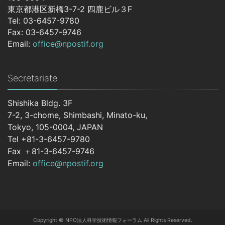
東京都港区新橋3-7-2 四鹿ビル３F
Tel: 03-6457-9780
Fax: 03-6457-9746
Email:
office@npostif.org
Secretariate
Shishika Bldg. 3F
7-2, 3-chome, Shimbashi, Minato-ku,
Tokyo, 105-0004, JAPAN
Tel +81-3-6457-9780
Fax ＋81-3-6457-9746
Email:
office@npostif.org
Copyright © NPO法人科学技術情報フォーラム All Rights Reserved.