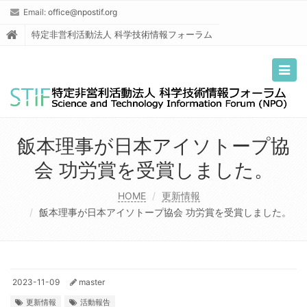
Email:
office@npostif.org
特定非営利活動法人 科学技術情報フォーラム
Togg
navig
飯本理事が日本アイソトープ協
会 功労賞を受賞しました。
HOME
更新情報
飯本理事が日本アイソトープ協会 功労賞を受賞しました。
2023-11-09
master
更新情報
活動報告