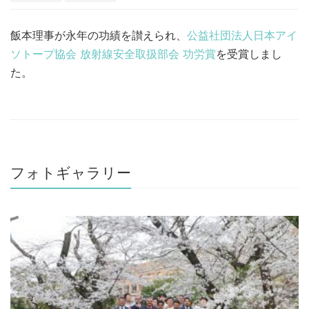
飯本理事が永年の功績を讃えられ、
公益社団法人日本アイ
ソトープ協会 放射線安全取扱部会 功労賞
を受賞しまし
た。
フォトギャラリー